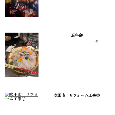
大阪本社と東京営業所の方達と合同で忘年
会しました 初対面の方もいましたがジャ
パリノベーションはアッ …
忘年会
2020年も、もうすぐ終わりですね
ジャパ
ンリノベーションも仕事納め …
吹田市 リフォーム工事②
風呂の解体作業は終了となりました
【before】 【after】 大分スッキリしまし
たね♪ 後はメ …