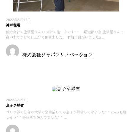
2022年8月17日
神戸現場
協力会社の塗装屋さんの 天井の施工中です^ ^ 工期短縮の為 塗装屋さんに
夜中までかけて仕上げて頂きました。 有難う御座いましたȃ …
株式会社ジャパンリノベーション
お知らせ
2022年8月1日
息子が帰省
ゴルフ部で仙台の大学で寮生活してる息子が帰省してきました^ ^ cocoも嬉
しそう^ ^ 事務所で遊んでました^ ^ …