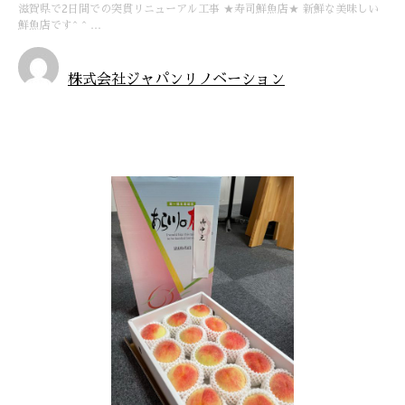
滋賀県で2日間での突貫リニューアル工事 ★寿司鮮魚店★ 新鮮な美味しい
鮮魚店です^ ^ …
株式会社ジャパンリノベーション
お知らせ