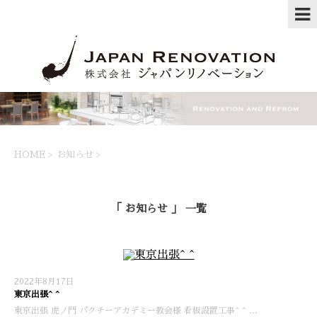
HOME
>
お知らせ
>
「 お知らせ 」 一覧
2022年8月17日
東京出張^ ^
東京出張 虎ノ門 パクチーアカデミー教会様 看板設置工事^ ^ …