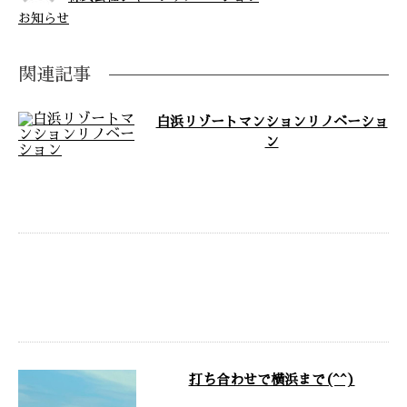
お知らせ
関連記事
白浜リゾートマンションリノベーショ
ン
昨日から出張で白浜にきてます。 リゾート
マンションのリノベーションようやく着工
です。 目の前前面が海 …
設計施工 久しぶりの投稿です。 今 心斎橋
で進行中の現場です デザインから打ち
合わせして施工中です …
打ち合わせで横浜まで(^^)
今日は社長は打ち合わせで横浜まで行って